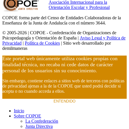
Asociación Internacional para la
Orientación Escolar y Profesional
COPOE forma parte del Censo de Entidades Colaboradoras de la
Enseñanza de la Junta de Andalucía con el número 3644.
© 2005-2026 | COPOE - Confederación de Organizaciones de
Psicopedagogía y Orientación de España |
Aviso Legal y Política de
Privacidad
|
Política de Cookies
| Sitio web desarrollado por
demilmaneras
Este portal web únicamente utiliza cookies propias con
finalidad técnica, no recaba ni cede datos de carácter
personal de los usuarios sin su conocimiento.
Sin embargo, contiene enlaces a sitios web de terceros con políticas
de privacidad ajenas a la de la COPOE que usted podrá decidir si
acepta o no cuando acceda a ellos.
ENTENDIDO
Inicio
Sobre COPOE
La Confederación
Junta Directiva