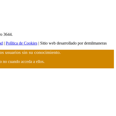
ro 3644.
ad
|
Política de Cookies
| Sitio web desarrollado por demilmaneras
los usuarios sin su conocimiento.
 o no cuando acceda a ellos.