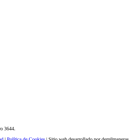
ro 3644.
ad
|
Política de Cookies
| Sitio web desarrollado por demilmaneras